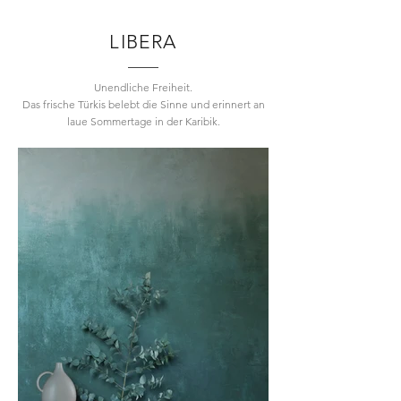
LIBERA
Unendliche Freiheit.
Das frische Türkis belebt die Sinne und erinnert an
laue Sommertage in der Karibik.